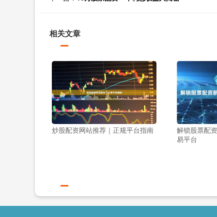
相关文章
炒股配资网站推荐｜正规平台指南
解锁股票配
易平台