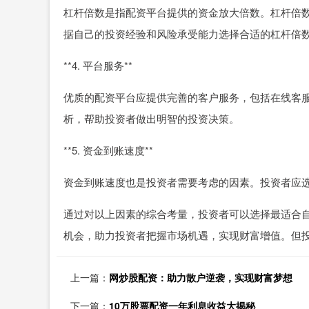
杠杆倍数是指配资平台提供的资金放大倍数。杠杆倍
据自己的投资经验和风险承受能力选择合适的杠杆倍
**4. 平台服务**
优质的配资平台应提供完善的客户服务，包括在线客
析，帮助投资者做出明智的投资决策。
**5. 资金到账速度**
资金到账速度也是投资者需要考虑的因素。投资者应
通过对以上因素的综合考量，投资者可以选择最适合
机会，助力投资者把握市场机遇，实现财富增值。但
上一篇：
网炒股配资：助力散户逆袭，实现财富梦想
下一篇：
10万股票配资一年利息收益大揭秘