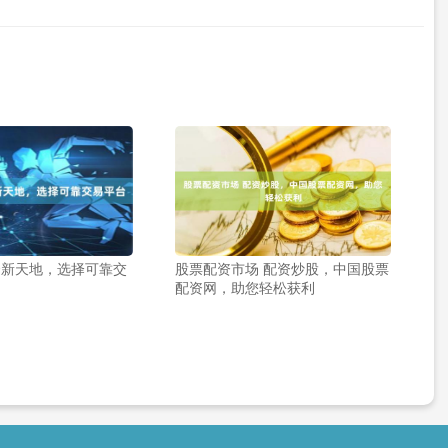
资新天地，选择可靠交
股票配资市场 配资炒股，中国股票
配资网，助您轻松获利