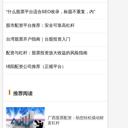
“什么股票平台适合SEO收录，标题不重复，内”
股市配资平台推荐：安全可靠高杠杆
台湾股票开户指南｜台股投资入门
配资与杠杆：股票投资放大收益的风险指南
绵阳配资公司推荐（正规平台）
推荐阅读
广西股票配资：助您轻松撬动财
富杠杆