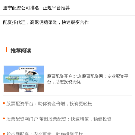
遂宁配资公司排名 | 正规平台推荐
配资招代理，高返佣稳渠道，快速裂变合作
推荐阅读
股票配资开户 北京股票配资网：专业配资平
台，助您投资无忧
​股票配资平台：助你资金倍增，投资更轻松
​股票配资网门户 莆田股票配资：快速增值，稳健投资
​股点网配资：安全可靠，助您投资无忧