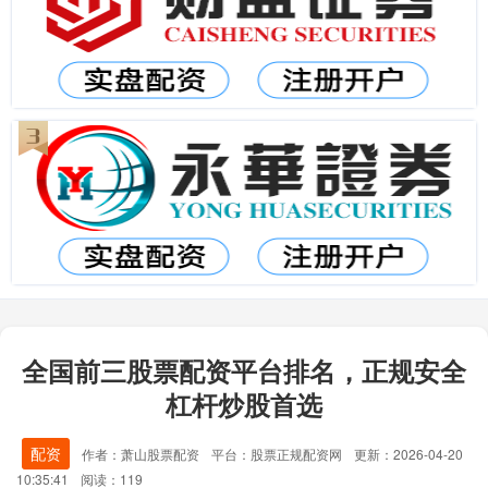
全国前三股票配资平台排名，正规安全
杠杆炒股首选
配资
作者：萧山股票配资
平台：股票正规配资网
更新：2026-04-20
10:35:41
阅读：119