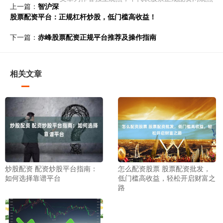
上一篇：
智沪深
股票配资平台：正规杠杆炒股，低门槛高收益！
下一篇：
赤峰股票配资正规平台推荐及操作指南
相关文章
炒股配资 配资炒股平台指南：
怎么配资股票 股票配资批发，
如何选择靠谱平台
低门槛高收益，轻松开启财富之
路