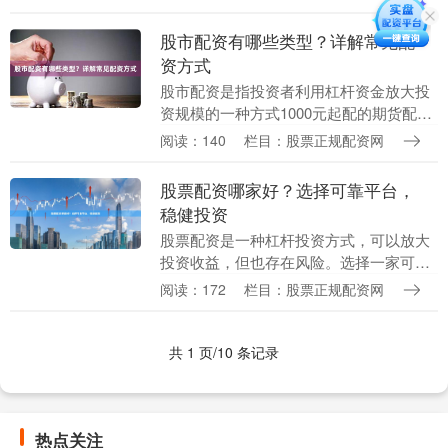
资，湖北省不仅在经济建设上成绩斐然，
在金融服务领....
股市配资有哪些类型？详解常见配
资方式
股市配资是指投资者利用杠杆资金放大投
资规模的一种方式1000元起配的期货配
资。常见的配资类型包括： **1. 信用配资
阅读：140
栏目：股票正规配资网
** 由证券公司或其他金融机构提供资金，
投....
股票配资哪家好？选择可靠平台，
稳健投资
股票配资是一种杠杆投资方式，可以放大
投资收益，但也存在风险。选择一家可靠
的配资平台至关重要，以确保资金安全和
阅读：172
栏目：股票正规配资网
投资稳健。 **选择可靠平台的标准：** *
**监....
共 1 页/10 条记录
热点关注