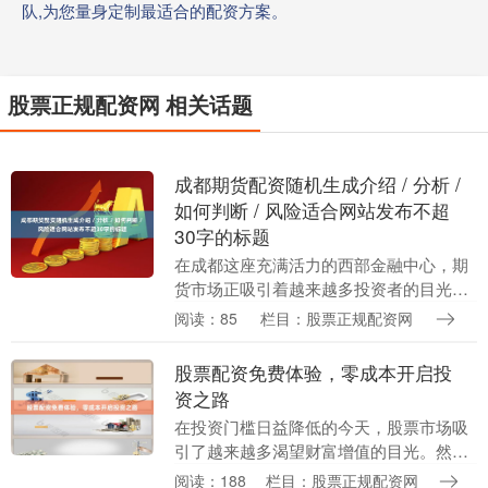
队,为您量身定制最适合的配资方案。
股票正规配资网 相关话题
成都期货配资随机生成介绍 / 分析 /
如何判断 / 风险适合网站发布不超
30字的标题
在成都这座充满活力的西部金融中心，期
货市场正吸引着越来越多投资者的目光。
随着期货交易的普及，一种名为"期货配
阅读：85
栏目：股票正规配资网
资"的金融服务悄然兴起，成为不少投资者
放大交易规模的....
股票配资免费体验，零成本开启投
资之路
在投资门槛日益降低的今天，股票市场吸
引了越来越多渴望财富增值的目光。然
而，对于许多新手投资者而言，初始资金
阅读：188
栏目：股票正规配资网