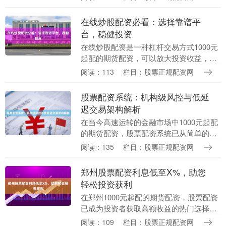
的不足往往成为踏入市场的第一道障碍。
此时，“股票配资免....
在线炒股配资必看：选择靠谱平
台，稳健投资
在线炒股配资是一种杠杆交易方式1000元
起配的期货配资，可以放大投资收益，但
同时也伴随更高的风险。因此，选择一个
阅读：113
栏目：股票正规配资网
靠谱的配资平台至关重要。 **选择靠谱平
台的要点....
股票配资系统：机构级风控与低延
迟交易架构解析
在当今高速运转的金融市场中1000元起配
的期货配资，股票配资系统已从简单的资
金借贷工具，演变为集尖端科技与严谨风
阅读：135
栏目：股票正规配资网
控于一体的复杂金融基础设施。机构级配
资系统的核心....
郑州股票配资利息低至X%，助您
轻松投资获利
在郑州1000元起配的期货配资，股票配资
已成为投资者获取高额收益的热门选择。
如今，郑州股票配资利息低至X00元起配
阅读：109
栏目：股票正规配资网