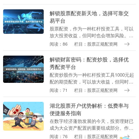
的期货配资，为投资者提供了绝佳的投资
机会。 股....
解锁股票配资新天地，选择可靠交
易平台
股票配资，作为一种杠杆投资工具，可以
放大投资收益，但同时也会增加风险。因
此，选择一个可靠的交易平台至关重要。
阅读：86
栏目：股票正规配资网
**可靠交易平台的特征：** * **监管合规：
*....
解锁财富密码：配资炒股，选择优
秀配资平台
配资炒股作为一种杠杆投资工具1000元起
配的期货配资，可以放大收益，但同时风
险也随之增加。因此，选择一家优秀的配
阅读：71
栏目：股票正规配资网
资平台至关重要。 **优秀配资平台的特
点：** ....
湖北股票开户优势解析：低费率与
便捷服务指南
在数字经济蓬勃发展的今天，投资理财已
成为大众资产配置的重要组成部分。作为
中部崛起的重要支点1000元起配的期货配
阅读：76
栏目：股票正规配资网